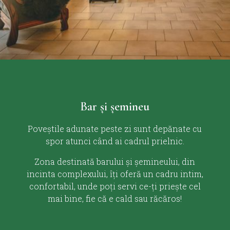
Bar și șemineu
Poveștile adunate peste zi sunt depănate cu
spor atunci când ai cadrul prielnic.
Zona destinată barului și șemineului, din
incinta complexului, îți oferă un cadru intim,
confortabil, unde poți servi ce-ți priește cel
mai bine, fie că e cald sau răcăros!