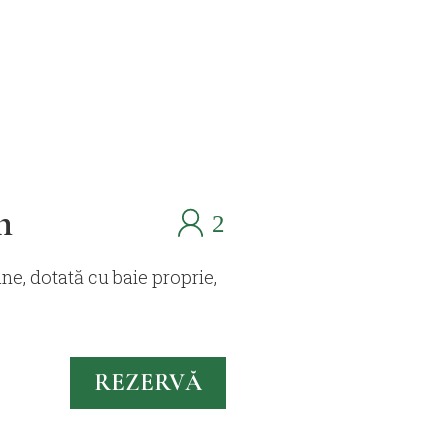
n
e, dotată cu baie proprie,
REZERVĂ