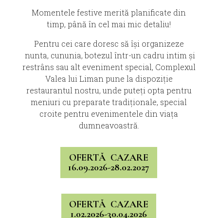
Momentele festive merită planificate din
timp, până în cel mai mic detaliu!
Pentru cei care doresc să își organizeze
nunta, cununia, botezul într-un cadru intim și
restrâns sau alt eveniment special, Complexul
Valea lui Liman pune la dispoziție
restaurantul nostru, unde puteți opta pentru
meniuri cu preparate tradiționale, special
croite pentru evenimentele din viața
dumneavoastră.
OFERTĂ CAZARE
16.09.2026-28.02.2027
OFERTĂ CAZARE
1.02.2026-30.04.2026